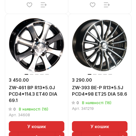
3 450.00
3 290.00
ZW-461 BP R13*5.0J
ZW-393 BE-P R13*5.5J
PCD4*114.3 ET40 DIA
PCD4*98 ET25 DIA 58.6
69.1
0
В наявності (16)
Арт.
341219
0
В наявності (16)
Арт.
34608
У кошик
У кошик