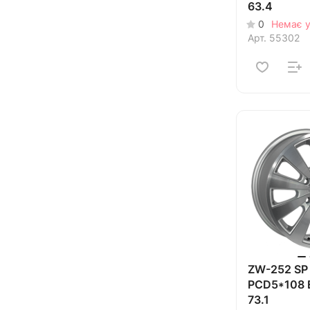
63.4
0
Немає у
Арт.
55302
ZW-252 SP 
PCD5*108 
73.1