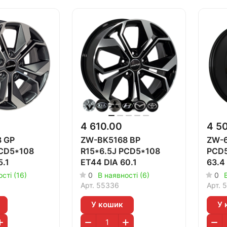
4 610.00
4 5
 GP
ZW-BK5168 BP
ZW-6
PCD5*108
R15*6.5J PCD5*108
PCD5
5.1
ET44 DIA 60.1
63.4
сті (16)
0
В наявності (6)
0
Арт.
55336
Арт.
5
У кошик
У 