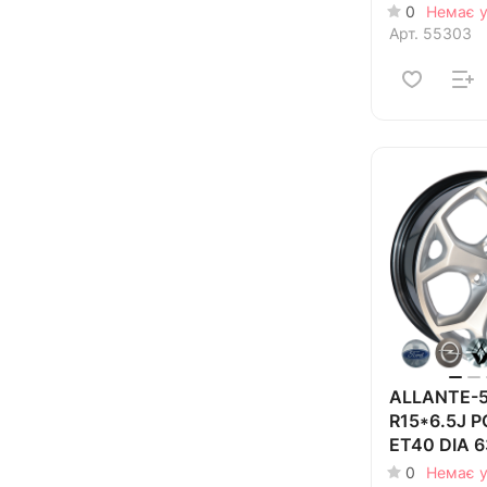
0
Немає у
Арт.
55303
ALLANTE-5
R15*6.5J 
ET40 DIA 6
0
Немає у