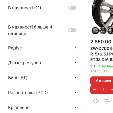
В наявності (
11
)
В наявності більше 4
одиниць
2 850.00
Радіус
ZW-D7004(
R15*6.5J 
ET38 DIA 6
Діаметр ступиці
0
В наявно
Арт.
55333
Виліт(ET)
У кошик
Разболтовка (PCD)
Кріплення