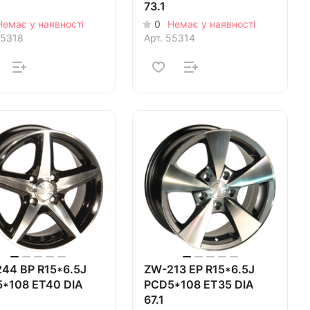
73.1
Немає у наявності
0
Немає у наявності
5318
Арт.
55314
44 BP R15*6.5J
ZW-213 EP R15*6.5J
*108 ET40 DIA
PCD5*108 ET35 DIA
67.1