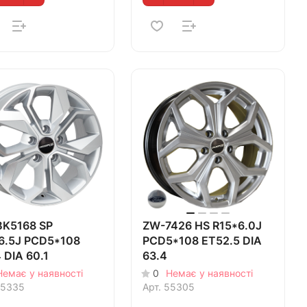
K5168 SP
ZW-7426 HS R15*6.0J
6.5J PCD5*108
PCD5*108 ET52.5 DIA
 DIA 60.1
63.4
Немає у наявності
0
Немає у наявності
5335
Арт.
55305