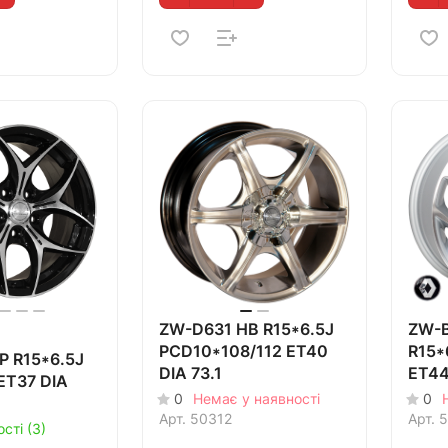
ZW-D631 HB R15*6.5J
ZW-B
PCD10*108/112 ET40
R15*
P R15*6.5J
DIA 73.1
ET44
ET37 DIA
0
Немає у наявності
0
Арт.
50312
Арт.
5
сті (3)