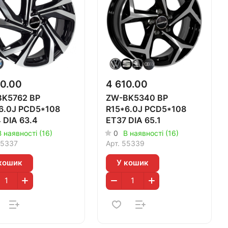
10.00
4 610.00
K5762 BP
ZW-BK5340 BP
6.0J PCD5*108
R15*6.0J PCD5*108
 DIA 63.4
ET37 DIA 65.1
В наявності (16)
0
В наявності (16)
5337
Арт.
55339
кошик
У кошик