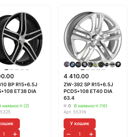
00.00
4 410.00
10 BP R15*6.5J
ZW-392 SP R15*6.5J
*108 ET38 DIA
PCD5*108 ET40 DIA
63.4
В наявності (2)
0
В наявності (16)
5325
Арт.
55316
кошик
У кошик