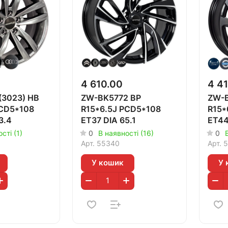
4 610.00
4 4
3023) HB
ZW-BK5772 BP
ZW-B
PCD5*108
R15*6.5J PCD5*108
R15*
3.4
ET37 DIA 65.1
ET44
сті (1)
0
В наявності (16)
0
Арт.
55340
Арт.
5
У кошик
У 