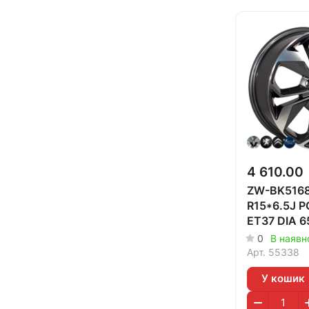
4 610.00
ZW-BK5168
R15*6.5J 
ET37 DIA 6
0
В наявно
Арт.
55338
У кошик