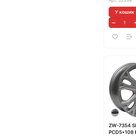
Арт.
55334
У кошик
ZW-7354 SI
PCD5*108 