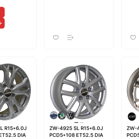
L R15*6.0J
ZW-4925 SL R15*6.0J
ZW-4
ET52.5 DIA
PCD5*108 ET52.5 DIA
PCD5