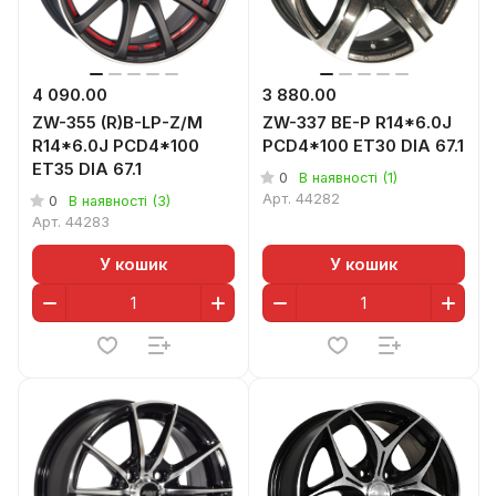
4 090.00
3 880.00
ZW-355 (R)B-LP-Z/M
ZW-337 BE-P R14*6.0J
R14*6.0J PCD4*100
PCD4*100 ET30 DIA 67.1
ET35 DIA 67.1
0
В наявності (1)
Арт.
44282
0
В наявності (3)
Арт.
44283
У кошик
У кошик