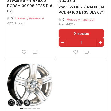
ZW-356 SP R14*6.0J
3 340.00
PCD8*100/108 ET35 DIA
ZW-355 HB6-Z R14*6.0J
67.1
PCD4*100 ET35 DIA 67.1
0
Немає у наявності
0
Немає у наявності
Арт.
48225
Арт.
44217
У кошик