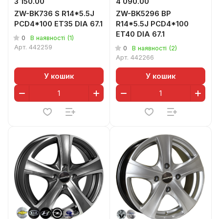
3 150.00
4 090.00
ZW-BK736 S R14*5.5J
ZW-BK5296 BP
PCD4*100 ET35 DIA 67.1
R14*5.5J PCD4*100
ET40 DIA 67.1
0
В наявності (1)
Арт.
442259
0
В наявності (2)
Арт.
442266
У кошик
У кошик