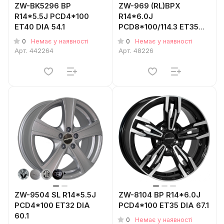
ZW-BK5296 BP
ZW-969 (RL)BPX
R14*5.5J PCD4*100
R14*6.0J
ET40 DIA 54.1
PCD8*100/114.3 ET35
DIA 67.1
0
0
Немає у наявності
Немає у наявності
Арт.
442264
Арт.
48226
ZW-9504 SL R14*5.5J
ZW-8104 BP R14*6.0J
PCD4*100 ET32 DIA
PCD4*100 ET35 DIA 67.1
60.1
0
Немає у наявності