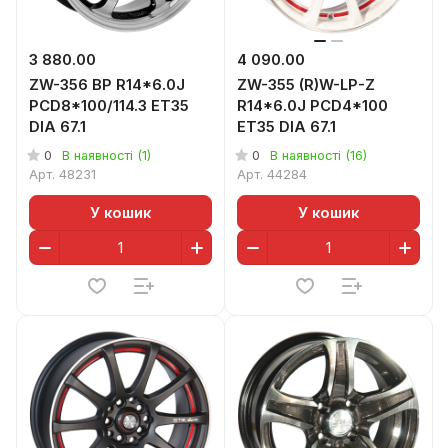
3 880.00
4 090.00
ZW-356 BP R14*6.0J
ZW-355 (R)W-LP-Z
PCD8*100/114.3 ET35
R14*6.0J PCD4*100
DIA 67.1
ET35 DIA 67.1
0
0
В наявності (1)
В наявності (16)
Арт.
48231
Арт.
44284
У кошик
У кошик