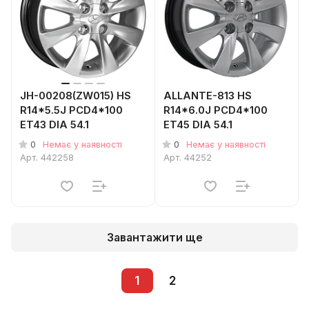
JH-00208(ZW015) HS
ALLANTE-813 HS
R14*5.5J PCD4*100
R14*6.0J PCD4*100
ET43 DIA 54.1
ET45 DIA 54.1
0
0
Немає у наявності
Немає у наявності
Арт.
442258
Арт.
44252
Завантажити ще
1
2