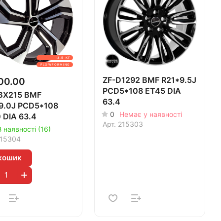
13.5 КГ
FLOWFORMING
00.00
ZF-D1292 BMF R21*9.5J
PCD5*108 ET45 DIA
BX215 BMF
63.4
9.0J PCD5*108
0
Немає у наявності
 DIA 63.4
Арт.
215303
В наявності (16)
15304
кошик