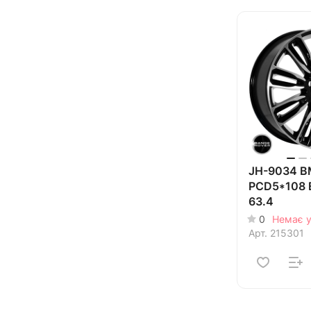
JH-9034 B
PCD5*108 
63.4
0
Немає у
Арт.
215301