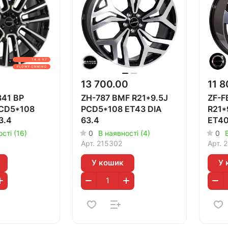
14.8 КГ
FLOWFORMING
0
13 700.00
11 8
41 BP
ZH-787 BMF R21*9.5J
ZF-F
PCD5*108
PCD5*108 ET43 DIA
R21*
3.4
63.4
ET40
сті (16)
0
В наявності (4)
0
Арт.
215302
Арт.
2
У кошик
У 