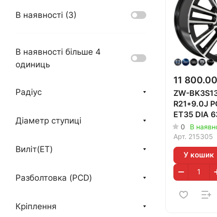
В наявності (
3
)
В наявності більше 4
одиниць
11 800.0
Радіус
ZW-BK3S13
R21*9.0J 
ET35 DIA 6
Діаметр ступиці
0
В наявно
Арт.
215305
Виліт(ET)
У кошик
Разболтовка (PCD)
Кріплення