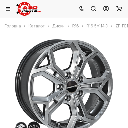
Головна
Каталог
Диски
R16
R16 5*114.3
ZF-FE1