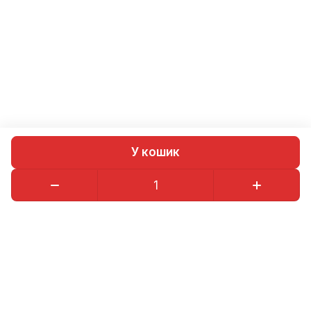
У кошик
Каталог
Контакти
Магазини
Гарантія на товари
097-575-11-72
asdpartscom@gmail.com
м. Харків ТЦ "Лоск". П40 Центр