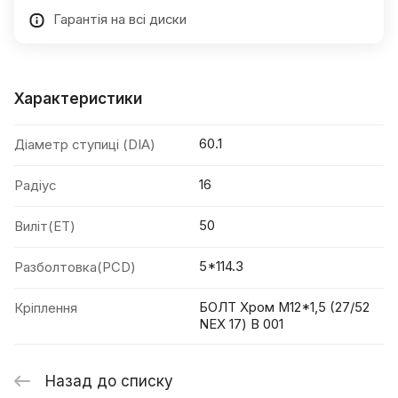
Гарантія на всі диски
Характеристики
60.1
Діаметр ступиці (DIA)
16
Радіус
50
Виліт(ET)
5*114.3
Разболтовка(PCD)
БОЛТ Хром М12*1,5 (27/52
Кріплення
NEX 17) B 001
Назад до списку