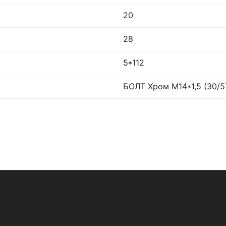
20
28
5*112
БОЛТ Хром М14*1,5 (30/57