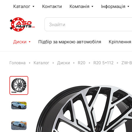
Каталог
Контакти
Компанія
Інформація
Диски
Підбір за маркою автомобіля
Кріплення
Головна
Каталог
Диски
R20
R20 5*112
ZW-B