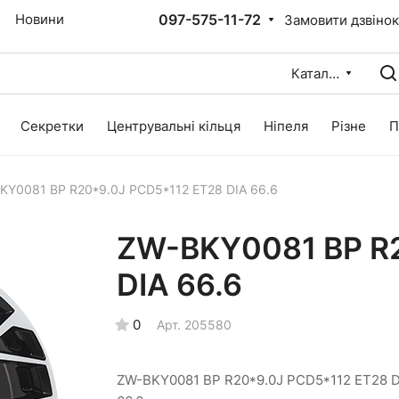
097-575-11-72
Новини
Замовити дзвіно
Каталог
Секретки
Центрувальні кільця
Ніпеля
Різне
П
KY0081 BP R20*9.0J PCD5*112 ET28 DIA 66.6
ZW-BKY0081 BP R2
DIA 66.6
0
Арт.
205580
ZW-BKY0081 BP R20*9.0J PCD5*112 ET28 D